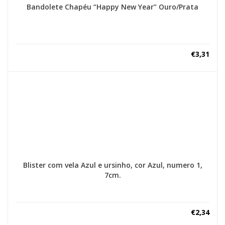
Bandolete Chapéu “Happy New Year” Ouro/Prata
€
3,31
Blister com vela Azul e ursinho, cor Azul, numero 1,
7cm.
€
2,34