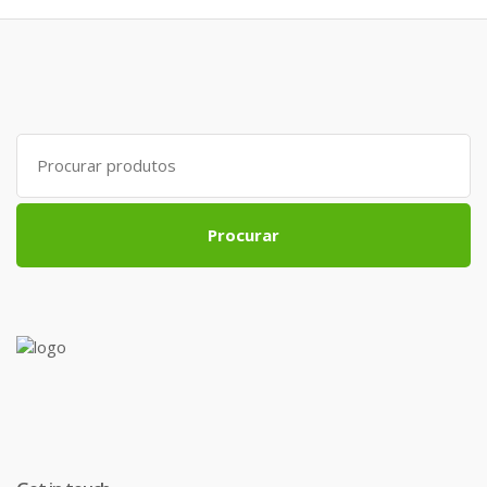
Search
for:
Procurar