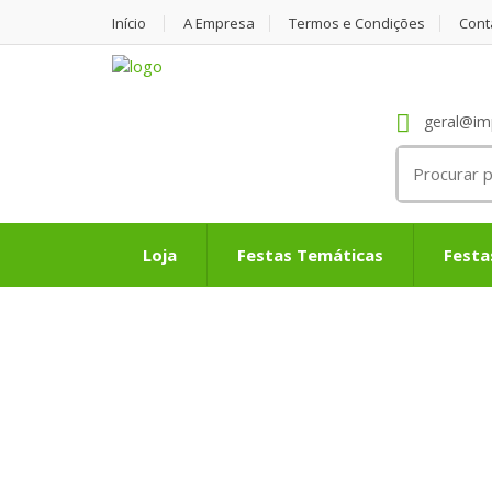
Início
A Empresa
Termos e Condições
Cont
geral@im
Search
for:
Loja
Festas Temáticas
Festa