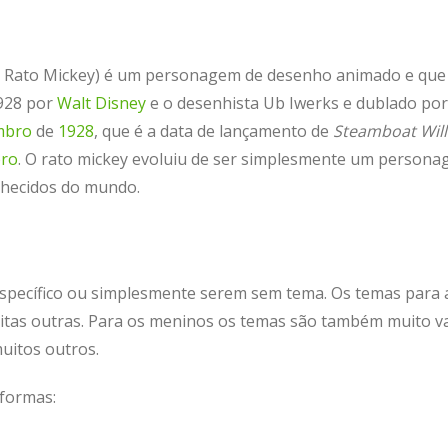
Rato Mickey) é um personagem de desenho animado e que 
1928 por
Walt Disney
e o desenhista Ub Iwerks
e dublado por
mbro
de
1928
, que é a data de lançamento de
Steamboat Will
bro
.
O rato mickey evoluiu de ser simplesmente um person
nhecidos do mundo.
specífico ou simplesmente serem sem tema. Os temas para a
tas outras. Para os meninos os temas são também muito va
muitos outros.
 formas: