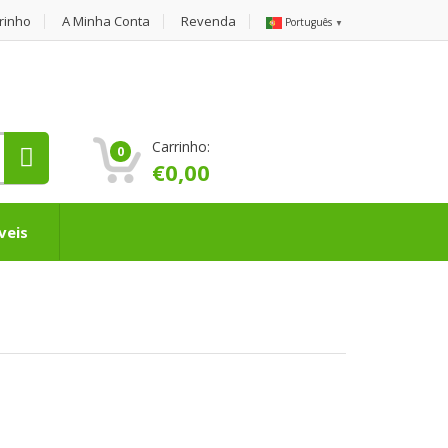
rinho
A Minha Conta
Revenda
Português
▼
Carrinho:
0
€
0,00
veis