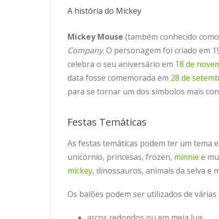
A história do Mickey
Mickey Mouse
(também conhecido como 
Company
. O personagem foi criado em 
celebra o seu aniversário em
18 de nove
data fosse comemorada em
28 de setem
para se tornar um dos símbolos mais co
Festas Temáticas
As festas temáticas podem ter um tema e
unicórnio, princesas, frozen,
minnie
e mui
mickey
, dinossauros, animais da selva e 
Os balões podem ser utilizados de várias
arcos redondos ou em meia lua;