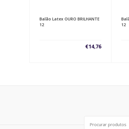
Balão Latex OURO BRILHANTE
Bal
12
12
€
14,76
Search
for: