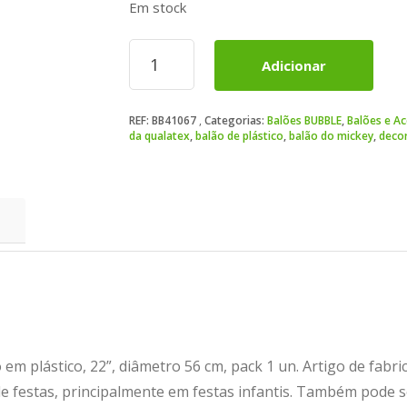
Em stock
Quantidade
Adicionar
de
Balão
Bubble
REF:
BB41067
Categorias:
Balões BUBBLE
,
Balões e Ac
MICKEY
da qualatex
,
balão de plástico
,
balão do mickey
,
decor
22
em plástico, 22”, diâmetro 56 cm, pack 1 un. Artigo de fabr
e festas, principalmente em festas infantis. Também pode se