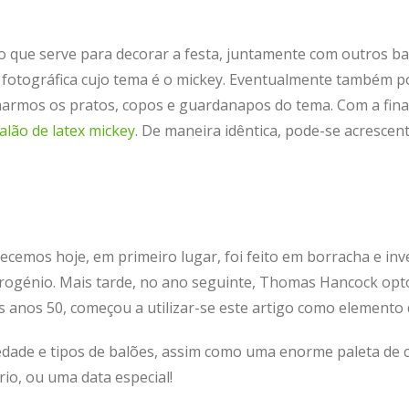
que serve para decorar a festa, juntamente com outros bal
otográfica cujo tema é o mickey. Eventualmente também pod
narmos os pratos, copos e guardanapos do tema. Com a fin
alão de latex mickey
. De maneira idêntica, pode-se acrescen
cemos hoje, em primeiro lugar, foi feito em borracha e in
drogénio. Mais tarde, no ano seguinte, Thomas Hancock opto
s anos 50, começou a utilizar-se este artigo como elemento 
edade e tipos de balões, assim como uma enorme paleta de c
io, ou uma data especial!