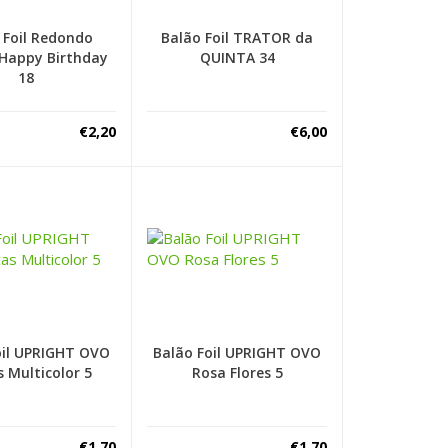
 Foil Redondo
Balão Foil TRATOR da
Happy Birthday
QUINTA 34
18
€
2,20
€
6,00
oil UPRIGHT OVO
Balão Foil UPRIGHT OVO
s Multicolor 5
Rosa Flores 5
€
1,70
€
1,70