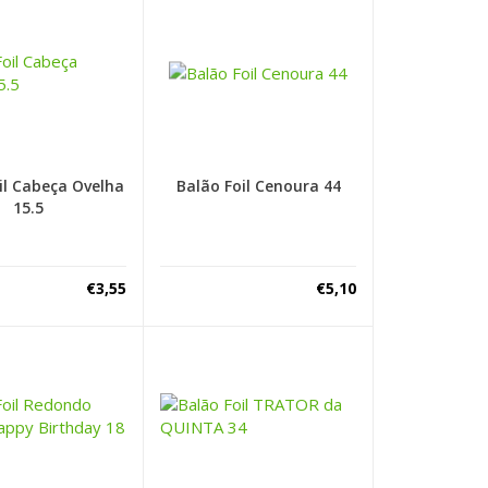
il Cabeça Ovelha
Balão Foil Cenoura 44
15.5
€
3,55
€
5,10