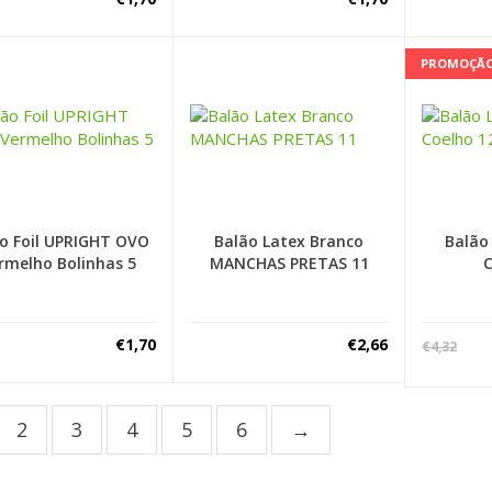
PROMOÇÃ
o Foil UPRIGHT OVO
Balão Latex Branco
Balão
rmelho Bolinhas 5
MANCHAS PRETAS 11
C
€
1,70
€
2,66
€
4,32
2
3
4
5
6
→