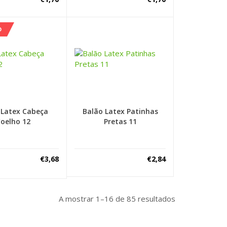
O
 Latex Cabeça
Balão Latex Patinhas
oelho 12
Pretas 11
€
3,68
€
2,84
A mostrar 1–16 de 85 resultados