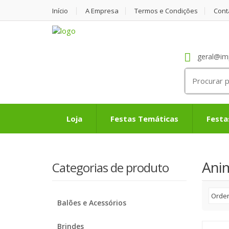
Início
A Empresa
Termos e Condições
Cont
geral@im
Search
for:
Loja
Festas Temáticas
Festa
Anim
Categorias de produto
Balões e Acessórios
Brindes