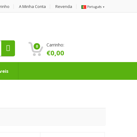
rinho
A Minha Conta
Revenda
Português
▼
Carrinho:
0
€
0,00
veis