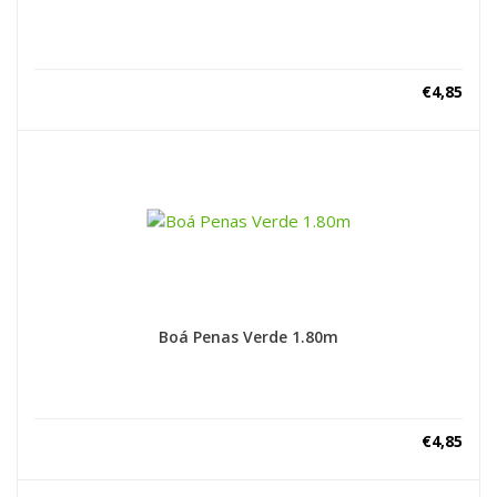
€
4,85
Boá Penas Verde 1.80m
€
4,85