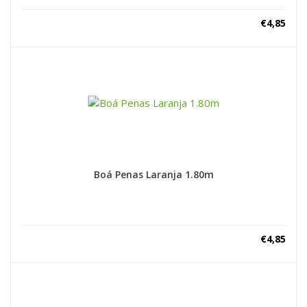
€
4,85
Boá Penas Laranja 1.80m
€
4,85