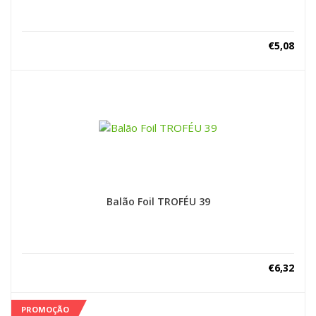
€
5,08
Balão Foil TROFÉU 39
€
6,32
PROMOÇÃO