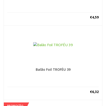
€
4,59
Balão Foil TROFÉU 39
€
6,32
PROMOÇÃO