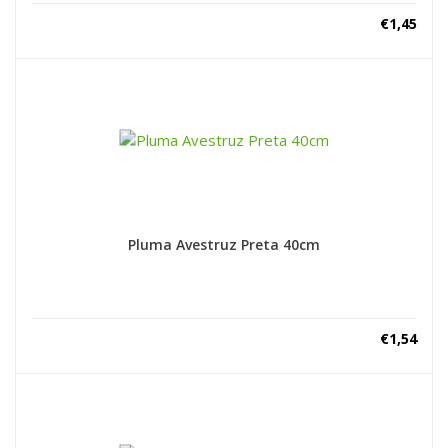
€
1,45
Pluma Avestruz Preta 40cm
€
1,54