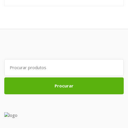
Search
for:
Procurar