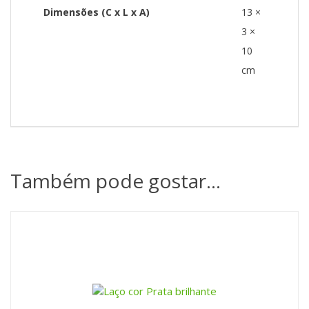
Dimensões (C x L x A)
13 ×
3 ×
10
cm
Também pode gostar…