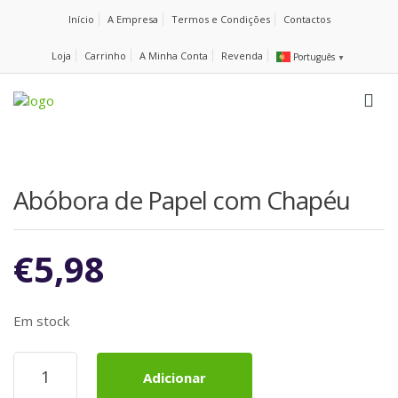
Início
A Empresa
Termos e Condições
Contactos
Loja
Carrinho
A Minha Conta
Revenda
Português
▼
Abóbora de Papel com Chapéu
€
5,98
Em stock
Quantidade
Adicionar
de
Abóbora