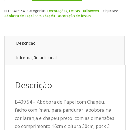
de
REF:
B409.54
Categorias:
Decorações
,
Festas
,
Halloween
Etiquetas:
Papel
Abóbora de Papel com Chapéu
,
Decoração de festas
com
Chapéu
Descrição
Informação adicional
Descrição
B409.54 – Abóbora de Papel com Chapéu,
fecho com íman, para pendurar, abóbora na
cor laranja e chapéu preto, com as dimensões
de comprimento 16cm e altura 20cm, pack 2