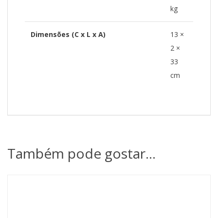
kg
Dimensões (C x L x A)
13 ×
2 ×
33
cm
Também pode gostar…