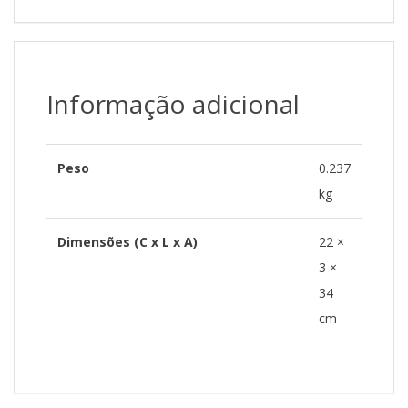
Informação adicional
Peso
0.237
kg
Dimensões (C x L x A)
22 ×
3 ×
34
cm