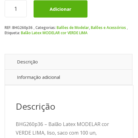
Quantidade
Adicionar
de
Balão
Latex
REF:
BHG260p36
Categorias:
Balões de Modelar
,
Balões e Acessórios
MODELAR
Etiqueta:
Balão Latex MODELAR cor VERDE LIMA
cor
VERDE
LIMA
Descrição
Informação adicional
Descrição
BHG260p36 – Balão Latex MODELAR cor
VERDE LIMA, liso, saco com 100 un,