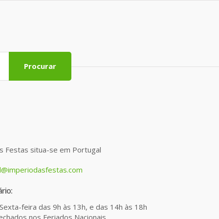
Procurar
s Festas situa-se em Portugal
l@imperiodasfestas.com
rio:
Sexta-feira das 9h às 13h, e das 14h às 18h
chados nos Feriados Nacionais