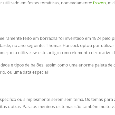
r utilizado em festas temáticas, nomeadamente:
frozen
, mi
eiramente feito em borracha foi inventado em 1824 pelo pr
 tarde, no ano seguinte, Thomas Hancock optou por utilizar 
omeçou a utilizar-se este artigo como elemento decorativo d
edade e tipos de balões, assim como uma enorme paleta de c
io, ou uma data especial!
specífico ou simplesmente serem sem tema. Os temas para a
uitas outras. Para os meninos os temas são também muito v