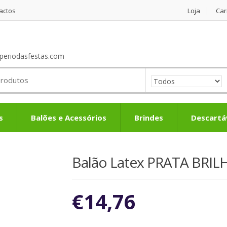
actos
Loja
Car
periodasfestas.com
s
Balões e Acessórios
Brindes
Descartá
Balão Latex PRATA BRIL
€
14,76