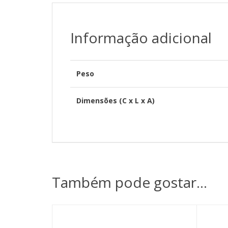
Informação adicional
Peso
Dimensões (C x L x A)
Também pode gostar…