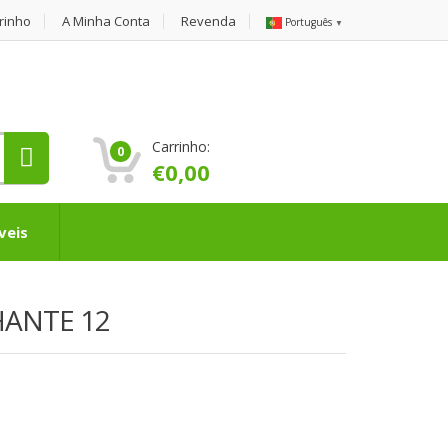
rinho
A Minha Conta
Revenda
Português
▼
Carrinho:
0
€
0,00
veis
HANTE 12