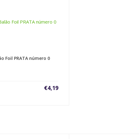
ão Foil PRATA número 0
€
4,19