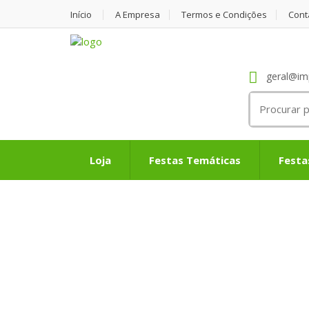
Início
A Empresa
Termos e Condições
Cont
geral@im
Search
for:
Loja
Festas Temáticas
Festa