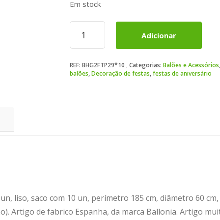
Em stock
Quantidade
Adicionar
de
Balão
Latex
REF:
BHG2FTP29*10
Categorias:
Balões e Acessórios
ROSA
balões
,
Decoração de festas
,
festas de aniversário
23
10un
, liso, saco com 10 un, perímetro 185 cm, diâmetro 60 cm, 
ão). Artigo de fabrico Espanha, da marca Ballonia. Artigo mui