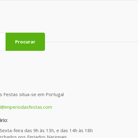
Procurar
s Festas situa-se em Portugal
l@imperiodasfestas.com
rio:
Sexta-feira das 9h às 13h, e das 14h às 18h
chados nos Feriados Nacionais