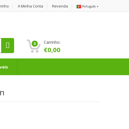
rinho
A Minha Conta
Revenda
Português
▼
Carrinho:
0
€
0,00
veis
un