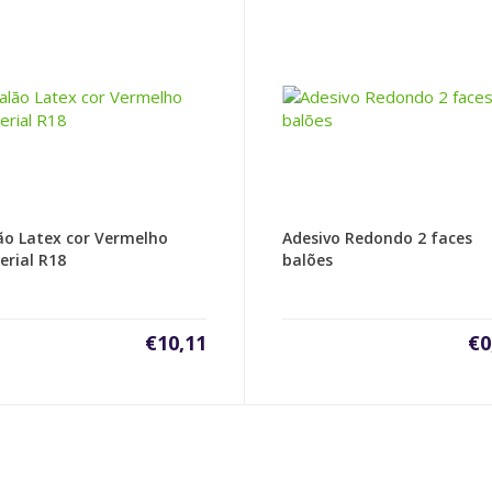
ão Latex cor Vermelho
Adesivo Redondo 2 faces
erial R18
balões
€
10,11
€
0