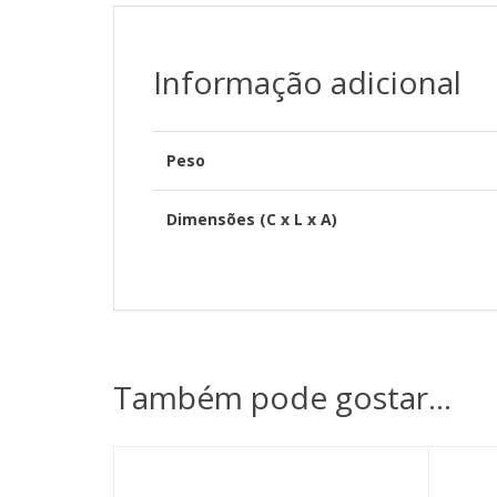
Informação adicional
Peso
Dimensões (C x L x A)
Também pode gostar…