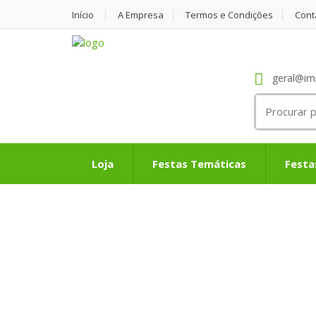
Início
A Empresa
Termos e Condições
Cont
geral@im
Search
for:
Loja
Festas Temáticas
Festa