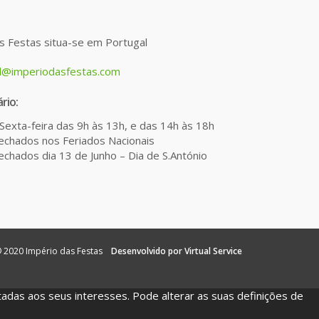
s Festas situa-se em Portugal
l@imperiodasfestas.com
rio:
Sexta-feira das 9h às 13h, e das 14h às 18h
chados nos Feriados Nacionais
chados dia 13 de Junho – Dia de S.António
 2020 Império das Festas
Desenvolvido por Virtual Service
tadas aos seus interesses. Pode alterar as suas definições de