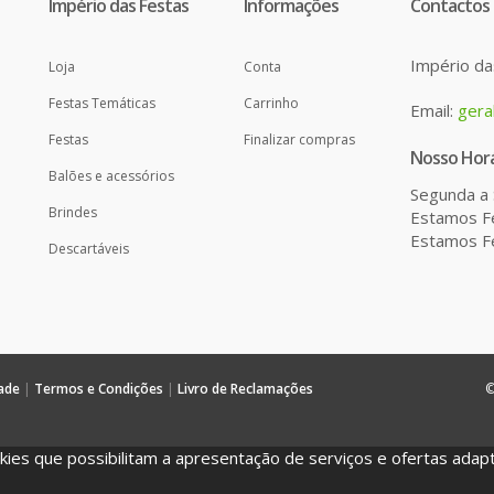
Império das Festas
Informações
Contactos
Império da
Loja
Conta
Festas Temáticas
Carrinho
Email:
gera
Festas
Finalizar compras
Nosso Horá
Balões e acessórios
Segunda a 
Brindes
Estamos Fe
Estamos Fe
Descartáveis
dade
|
Termos e Condições
|
Livro de Reclamações
©
okies que possibilitam a apresentação de serviços e ofertas adap