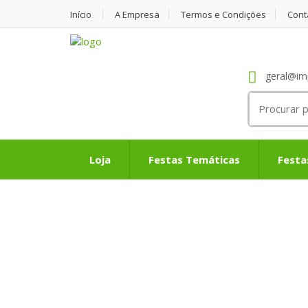
Início
A Empresa
Termos e Condições
Cont
geral@im
Search
for:
Loja
Festas Temáticas
Festa