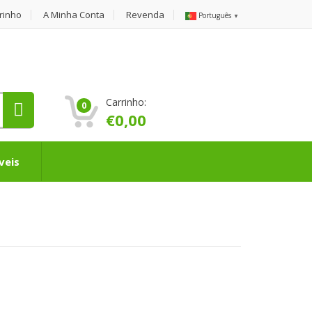
rinho
A Minha Conta
Revenda
Português
▼
Carrinho:
0
€
0,00
veis