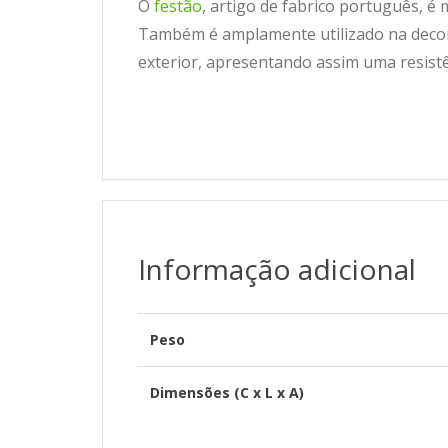
O
festão
, artigo de fabrico português, 
Também é amplamente utilizado na decor
exterior, apresentando assim uma resistê
Informação adicional
Peso
Dimensões (C x L x A)