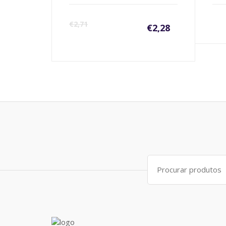
€
2,71
€
2,28
Search
for: