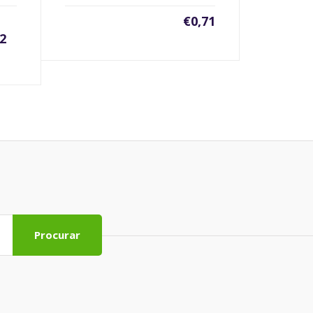
€
0,71
62
Procurar