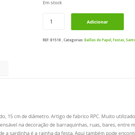
Em stock
Quantidade
Adicionar
de
Balão
Papel
REF:
B1518
Categorias:
Balões de Papel
,
Festas
,
Sant
Azul
Claro
15
do, 15 cm de diâmetro. Artigo de fabrico RPC. Muito utiliza
pensável na decoração de barraquinhas, ruas, bares, entre 
de a sardinha é a rainha da festa. Aqui também pode encontr