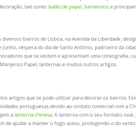
 decoração, tais como:
balão de papel
,
harmónios
e principa
dos diversos bairros de Lisboa, na Avenida da Liberdade, de
de Junho, véspera do dia de Santo António, padroeiro da cida
moradores que se vestem e apresentam uma coreografia, cuj
anjerico Papel, lanternas e muitos outros artigos.
os artigos que se pode utilizar para decorar os bairros. Ex
estividades portuguesas devido ao contato comercial com a 
igem a
lanterna chinesa
. A lanterna com o seu formato oval,
ém de ajudar a manter o fogo aceso, protegendo-o do vento