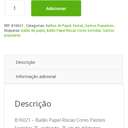
Quantidade
Adicionar
de
Balão
Papel
REF:
B16021
Categorias:
Balões de Papel
,
Festas
,
Santos Populares
Riscas
Etiquetas:
balão de papel
,
Balão Papel Riscas Cores Sortidas
,
Santos
Cores
populares
Pasteis
Sortidas
25
Descrição
Informação adicional
Descrição
B16021 – Balão Papel Riscas Cores Pasteis
Sortidas 25, redondo, 25 cm de diâmetro.