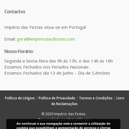
Contactos
Império das Festas situa-se em Portugal
Email:
geral@imperiodasfestas.com
Nosso Horário:
Segunda a Sexta-feira das 9h às 13h, e das 14h às 18h
Estamos Fechados nos Feriados Nacionais
Estamos Fechados dia 13 de Junho – Dia de S.António
Política de Litígios
|
Política de Privacidade
|
Termos e Condições
|
Livro
de Reclamações
© 2020 Império das Festas
Desenvolvido por Virtual Service
Ao continuar a sua navegação está a consentir a utilização de
cookies que possibilitam a apresentação de serviços e ofertas