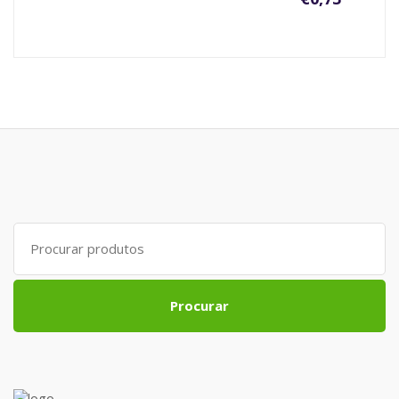
Search
for:
Procurar