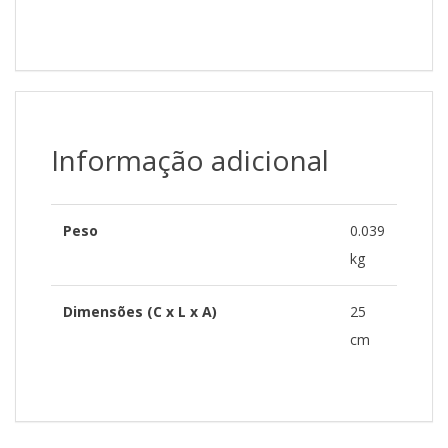
Informação adicional
Peso
0.039
kg
Dimensões (C x L x A)
25
cm