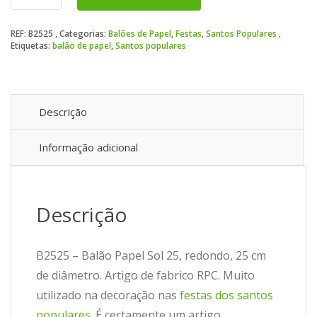
Balão
Papel
REF:
B2525
Categorias:
Balões de Papel
,
Festas
,
Santos Populares
Sol
Etiquetas:
balão de papel
,
Santos populares
25
Descrição
Informação adicional
Descrição
B2525 – Balão Papel Sol 25, redondo, 25 cm
de diâmetro. Artigo de fabrico RPC. Muito
utilizado na decoração nas
festas dos santos
populares
. É certamente um artigo