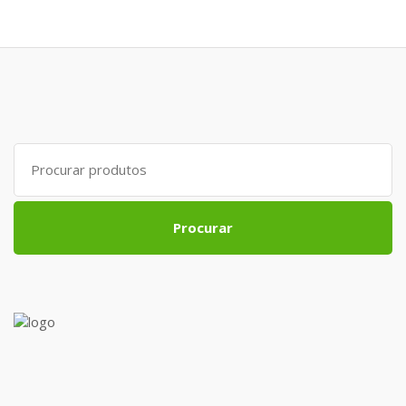
Search
for:
Procurar