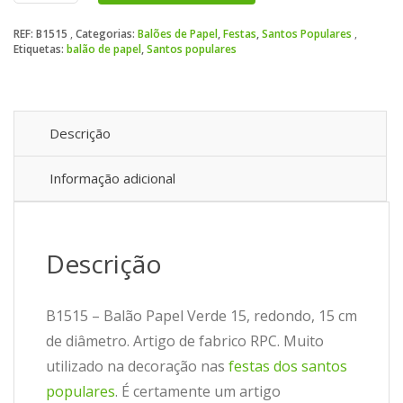
Papel
REF:
B1515
Categorias:
Balões de Papel
,
Festas
,
Santos Populares
Verde
Etiquetas:
balão de papel
,
Santos populares
15
Descrição
Informação adicional
Descrição
B1515 – Balão Papel Verde 15, redondo, 15 cm
de diâmetro. Artigo de fabrico RPC. Muito
utilizado na decoração nas
festas dos santos
populares
. É certamente um artigo