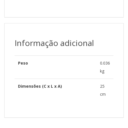
Informação adicional
Peso
0.036
kg
Dimensões (C x L x A)
25
cm