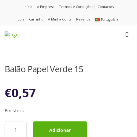
Início
A Empresa
Termos e Condições
Contactos
Loja
Carrinho
A Minha Conta
Revenda
Português
▼
Balão Papel Verde 15
€
0,57
Em stock
Quantidade
Adicionar
de
Balão