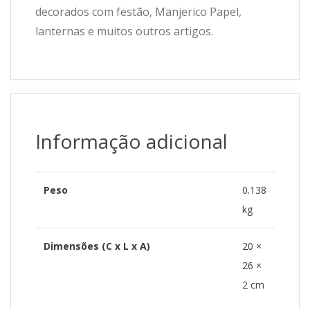
decorados com festão, Manjerico Papel,
lanternas e muitos outros artigos.
Informação adicional
Peso
0.138
kg
Dimensões (C x L x A)
20 ×
26 ×
2 cm