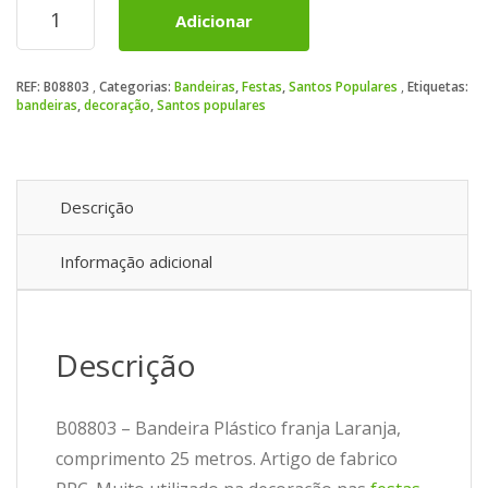
Adicionar
de
Bandeira
Plástico
REF:
B08803
Categorias:
Bandeiras
,
Festas
,
Santos Populares
Etiquetas:
franja
bandeiras
,
decoração
,
Santos populares
Laranja
Descrição
Informação adicional
Descrição
B08803 – Bandeira Plástico franja Laranja,
comprimento 25 metros. Artigo de fabrico