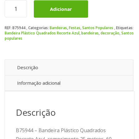
Quantidade
Adicionar
de
Bandeira
Plástico
REF:
B75944
Categorias:
Bandeiras
,
Festas
,
Santos Populares
Etiquetas:
Quadrados
Bandeira Plástico Quadrados Recorte Azul
,
bandeiras
,
decoração
,
Santos
Recorte
populares
Azul
Descrição
Informação adicional
Descrição
B75944 – Bandeira Plástico Quadrados
Recorte Azul, comprimento 25 metros, 60