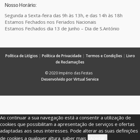
Nosso Horário:
Segunda a Sexta-feira das 9h às 13h, e das 14h às 18h
Estamos Fechados nos Feriados Nacionais
Estamos Fechados dia 13 de Junho – Dia de S.António
Política de Litígios
|
Política de Privacidade
|
Termos e Condições
|
Livro
de Reclamações
© 2020 Império das Festas
Desenvolvido por Virtual Service
Ao continuar a sua navegação está a consentir a utilização de
cookies que possibilitam a apresentação de serviços e ofertas
adaptadas aos seus interesses. Pode alterar as suas definições
de cookies a qualquer altura.
saber mais
Aceitar