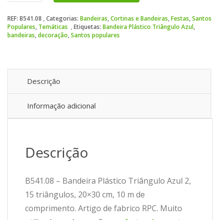
Plástico
REF:
B541.08
Categorias:
Bandeiras
,
Cortinas e Bandeiras
,
Festas
,
Santos
Triângulo
Populares
,
Temáticas
Etiquetas:
Bandeira Plástico Triângulo Azul
,
Azul
bandeiras
,
decoração
,
Santos populares
2
Descrição
Informação adicional
Descrição
B541.08 – Bandeira Plástico Triângulo Azul 2,
15 triângulos, 20×30 cm, 10 m de
comprimento. Artigo de fabrico RPC. Muito