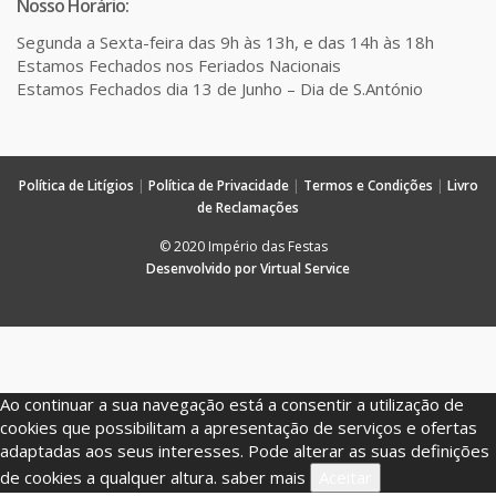
Nosso Horário:
Segunda a Sexta-feira das 9h às 13h, e das 14h às 18h
Estamos Fechados nos Feriados Nacionais
Estamos Fechados dia 13 de Junho – Dia de S.António
Política de Litígios
|
Política de Privacidade
|
Termos e Condições
|
Livro
de Reclamações
© 2020 Império das Festas
Desenvolvido por Virtual Service
Ao continuar a sua navegação está a consentir a utilização de
cookies que possibilitam a apresentação de serviços e ofertas
adaptadas aos seus interesses. Pode alterar as suas definições
de cookies a qualquer altura.
saber mais
Aceitar