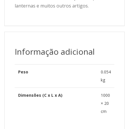
lanternas e muitos outros artigos.
Informação adicional
Peso
0.054
kg
Dimensões (C x L x A)
1000
× 20
cm