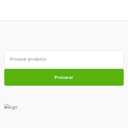
Search
for:
Procurar