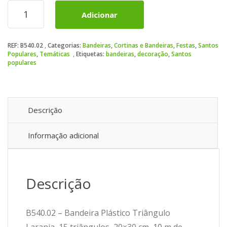
Quantidade
Adicionar
de
Bandeira
Plástico
REF:
B540.02
Categorias:
Bandeiras
,
Cortinas e Bandeiras
,
Festas
,
Santos
Triângulo
Populares
,
Temáticas
Etiquetas:
bandeiras
,
decoração
,
Santos
Laranja
populares
Descrição
Informação adicional
Descrição
B540.02 – Bandeira Plástico Triângulo
Laranja, 15 triângulos, 20×30 cm, 10 m de