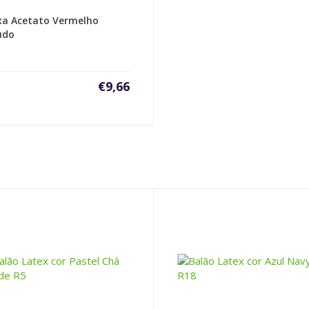
xa Acetato Vermelho
udo
€
9,66