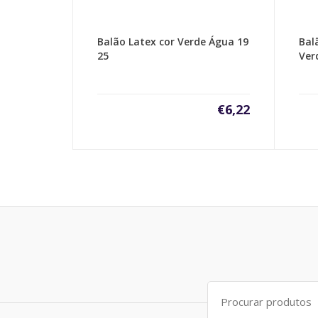
Balão Latex cor Verde Água 19
Bal
25
Ver
€
6,22
Search
for: