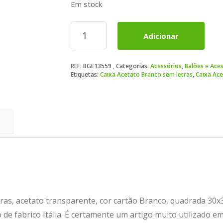
Em stock
Quantidade
Adicionar
de
Caixa
Acetato
REF:
BGE13559
Categorias:
Acessórios
,
Balões e Ace
Branco
Etiquetas:
Caixa Acetato Branco sem letras
,
Caixa Ace
sem
letras
as, acetato transparente, cor cartão Branco, quadrada 30x3
igo de fabrico Itália. É certamente um artigo muito utilizad