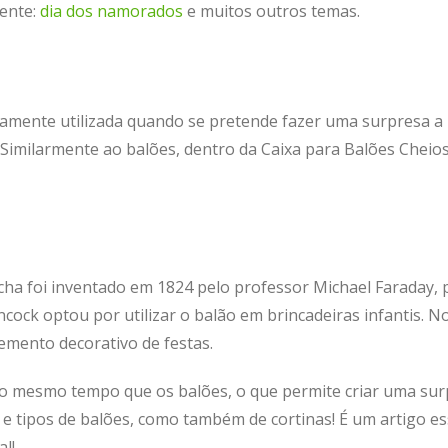
mente:
dia dos namorados
e muitos outros temas.
lamente utilizada quando se pretende fazer uma surpresa a
. Similarmente ao balões, dentro da Caixa para Balões Chei
ha foi inventado em 1824 pelo professor Michael Faraday, p
ock optou por utilizar o balão em brincadeiras infantis. N
lemento decorativo de festas.
o ao mesmo tempo que os balões, o que permite criar uma sur
e tipos de balões, como também de cortinas! É um artigo e
al!