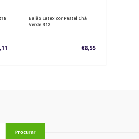
R18
Balão Latex cor Pastel Chá
Verde R12
,11
€
8,55
Procurar