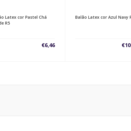
ão Latex cor Pastel Chá
Balão Latex cor Azul Navy 
de R5
€
6,46
€
10