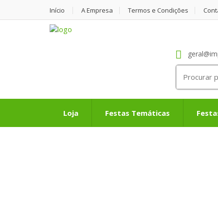
Início
A Empresa
Termos e Condições
Cont
geral@im
Search
for:
Loja
Festas Temáticas
Festa