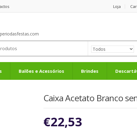
actos
Loja
Car
periodasfestas.com
s
Balões e Acessórios
Brindes
Descartá
Caixa Acetato Branco sem
€
22,53