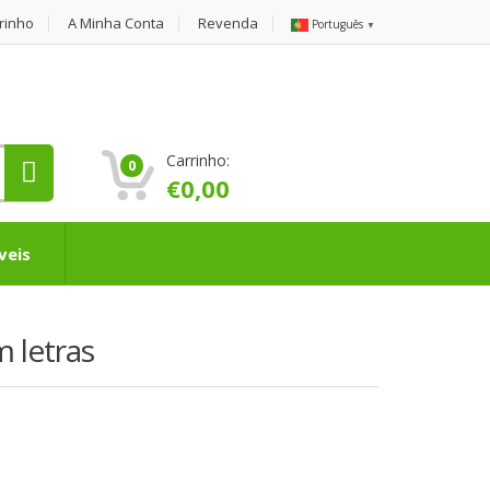
rinho
A Minha Conta
Revenda
Português
▼
Carrinho:
0
€
0,00
veis
 letras