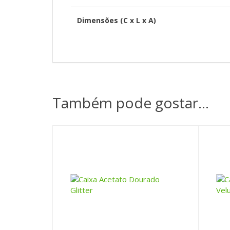
Dimensões (C x L x A)
Também pode gostar…