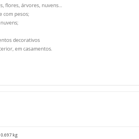
, flores, árvores, nuvens…
e com pesos;
 nuvens;
entos decorativos
terior, em casamentos.
0.697 kg