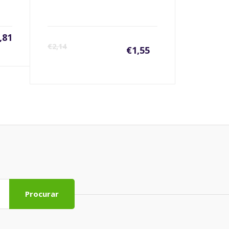
,81
€
2,14
€
1,55
Procurar