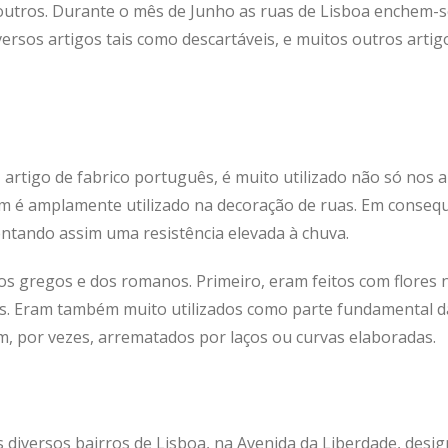
outros. Durante o mês de Junho as ruas de Lisboa enchem-se
ersos artigos tais como descartáveis, e muitos outros artig
artigo de fabrico português, é muito utilizado não só nos
 é amplamente utilizado na decoração de ruas. Em consequê
ntando assim uma resistência elevada à chuva.
s gregos e dos romanos. Primeiro, eram feitos com flores 
os. Eram também muito utilizados como parte fundamental da 
am, por vezes, arrematados por laços ou curvas elaboradas.
dos diversos bairros de Lisboa, na Avenida da Liberdade, de