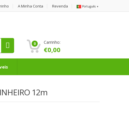
rinho
A Minha Conta
Revenda
Português
▼
Carrinho:
0
€
0,00
veis
PINHEIRO 12m