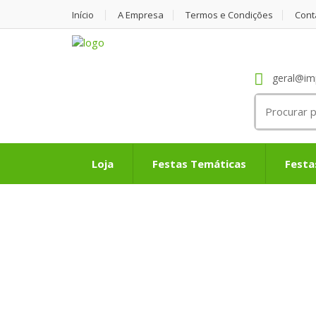
Início
A Empresa
Termos e Condições
Cont
geral@im
Search
for:
Loja
Festas Temáticas
Festa