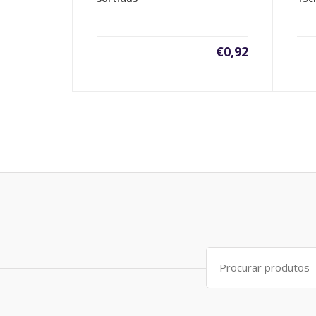
€
0,92
Search
for: