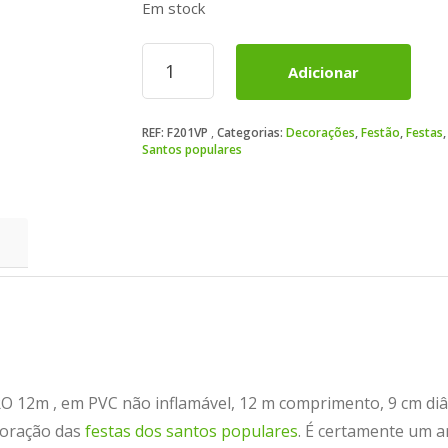
Em stock
Quantidade
Adicionar
de
Festão
F201
REF:
F201VP
Categorias:
Decorações
,
Festão
,
Festas
cor
Santos populares
VERDE
PINHEIRO
12m
 12m , em PVC não inflamável, 12 m comprimento, 9 cm diâm
coração das
festas dos santos populares
. É certamente um a