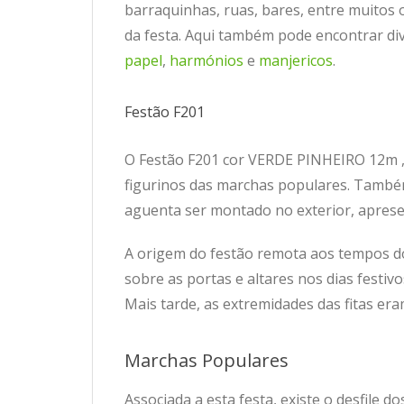
barraquinhas, ruas, bares, entre muitos 
da festa. Aqui também pode encontrar div
papel
,
harmónios
e
manjericos
.
Festão F201
O Festão F201 cor VERDE PINHEIRO 12m , 
figurinos das marchas populares. Também
aguenta ser montado no exterior, aprese
A origem do festão remota aos tempos do
sobre as portas e altares nos dias festiv
Mais tarde, as extremidades das fitas er
Marchas Populares
Associada a esta festa, existe o desfile 