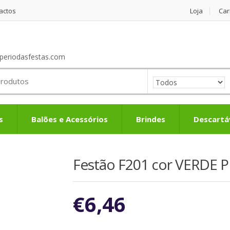
actos
Loja
Car
periodasfestas.com
s
Balões e Acessórios
Brindes
Descartá
Festão F201 cor VERDE 
€
6,46