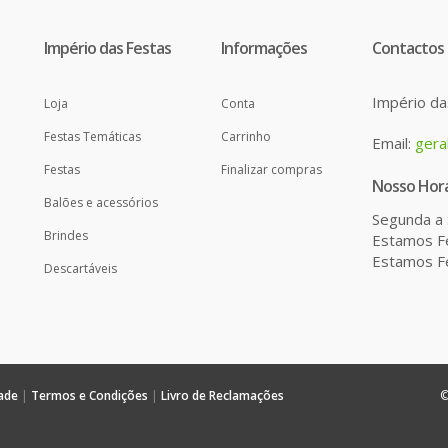
Império das Festas
Informações
Contactos
Império da
Loja
Conta
Festas Temáticas
Carrinho
Email:
gera
Festas
Finalizar compras
Nosso Horá
Balões e acessórios
Segunda a 
Brindes
Estamos Fe
Estamos Fe
Descartáveis
dade
|
Termos e Condições
|
Livro de Reclamações
©