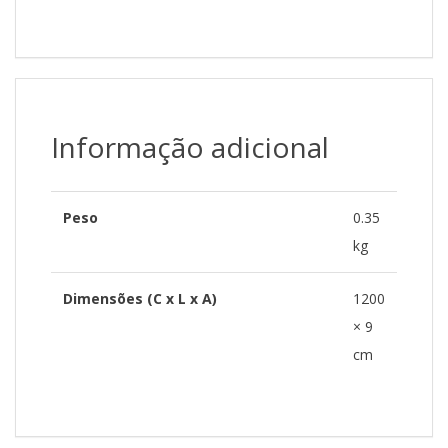
Informação adicional
Peso
0.35
kg
Dimensões (C x L x A)
1200
× 9
cm