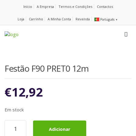
Início
A Empresa
Termos e Condições
Contactos
Loja
Carrinho
A Minha Conta
Revenda
Português
▼
Festão F90 PRET0 12m
€
12,92
Em stock
Quantidade
Adicionar
de
Festão