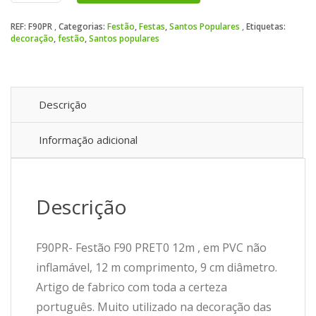
F90
REF:
F90PR
Categorias:
Festão
,
Festas
,
Santos Populares
Etiquetas:
PRET0
decoração
,
festão
,
Santos populares
12m
Descrição
Informação adicional
Descrição
F90PR- Festão F90 PRET0 12m , em PVC não
inflamável, 12 m comprimento, 9 cm diâmetro.
Artigo de fabrico com toda a certeza
português. Muito utilizado na decoração das