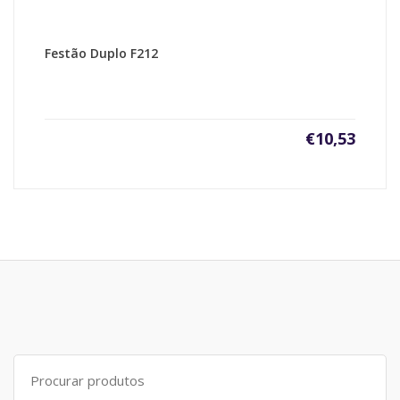
Festão Duplo F212
€
10,53
Search
for: