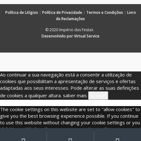
Política de Litígios
|
Política de Privacidade
|
Termos e Condições
|
Livro
de Reclamações
© 2020 Império das Festas
Desenvolvido por Virtual Service
Ao continuar a sua navegação está a consentir a utilização de
cookies que possibilitam a apresentação de serviços e ofertas
adaptadas aos seus interesses. Pode alterar as suas definições
de cookies a qualquer altura.
saber mais
Aceitar
The cookie settings on this website are set to "allow cookies" to
give you the best browsing experience possible. If you continue
to use this website without changing your cookie settings or you
click "Accept" below then you are consenting to this.
My
Procurar
Pesquisar
por: