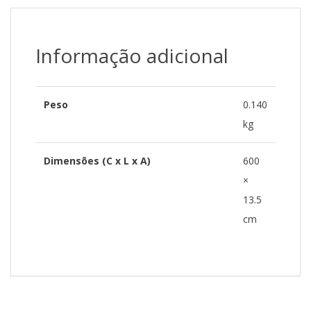
Informação adicional
Peso
0.140
kg
Dimensões (C x L x A)
600
×
13.5
cm