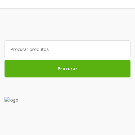
Search
for:
Procurar