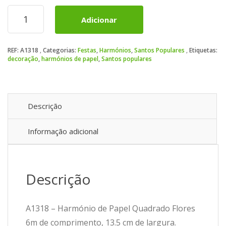
Quantidade
Adicionar
de
Harmónio
de
REF:
A1318
Categorias:
Festas
,
Harmónios
,
Santos Populares
Etiquetas:
Papel
decoração
,
harmónios de papel
,
Santos populares
Quadrado
Flores
6m
Descrição
Informação adicional
Descrição
A1318 – Harmónio de Papel Quadrado Flores
6m de comprimento, 13.5 cm de largura.