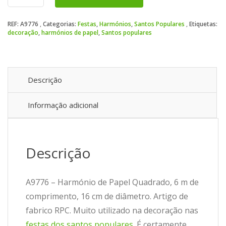
Harmónio
de
REF:
A9776
Categorias:
Festas
,
Harmónios
,
Santos Populares
Etiquetas:
Papel
decoração
,
harmónios de papel
,
Santos populares
Quadrado
Descrição
Informação adicional
Descrição
A9776 – Harmónio de Papel Quadrado, 6 m de
comprimento, 16 cm de diâmetro. Artigo de
fabrico RPC. Muito utilizado na decoração nas
festas dos santos populares
. É certamente