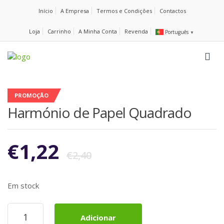
Início
A Empresa
Termos e Condições
Contactos
Loja
Carrinho
A Minha Conta
Revenda
Português
▼
PROMOÇÃO
Harmónio de Papel Quadrado
€
1,22
€
2,40
Em stock
Quantidade
Adicionar
de