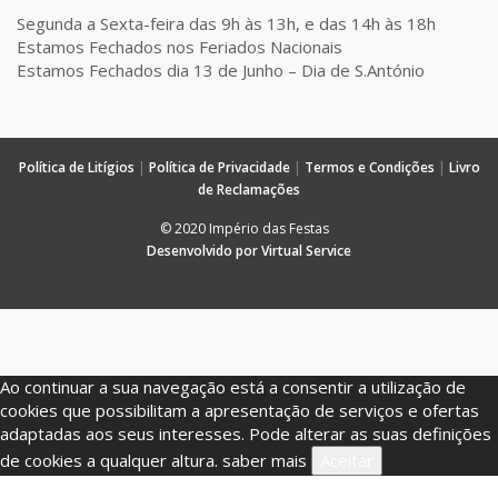
Segunda a Sexta-feira das 9h às 13h, e das 14h às 18h
Estamos Fechados nos Feriados Nacionais
Estamos Fechados dia 13 de Junho – Dia de S.António
Política de Litígios
|
Política de Privacidade
|
Termos e Condições
|
Livro
de Reclamações
© 2020 Império das Festas
Desenvolvido por Virtual Service
Ao continuar a sua navegação está a consentir a utilização de
cookies que possibilitam a apresentação de serviços e ofertas
adaptadas aos seus interesses. Pode alterar as suas definições
de cookies a qualquer altura.
saber mais
Aceitar