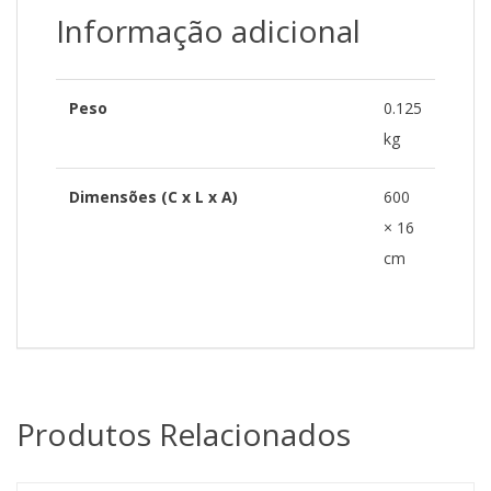
Informação adicional
Peso
0.125
kg
Dimensões (C x L x A)
600
× 16
cm
Produtos Relacionados