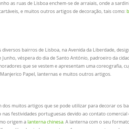
nho as ruas de Lisboa enchem-se de arraiais, onde a sardin
cartáveis, e muitos outros artigos de decoração, tais como:
b
dos diversos bairros de Lisboa, na Avenida da Liberdade, de
de Junho, véspera do dia de Santo António, padroeiro da cida
moradores que se vestem e apresentam uma coreografia, cuj
anjerico Papel, lanternas e muitos outros artigos.
 dos muitos artigos que se pode utilizar para decorar os ba
ido nas festividades portuguesas devido ao contato comerci
omo origem a
lanterna chinesa
. A lanterna com o seu format