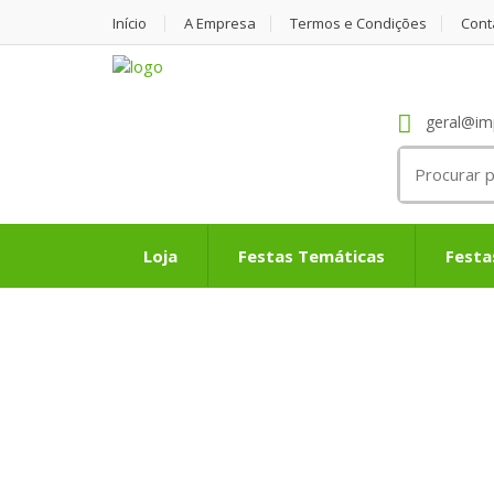
Início
A Empresa
Termos e Condições
Cont
geral@im
Search
for:
Loja
Festas Temáticas
Festa