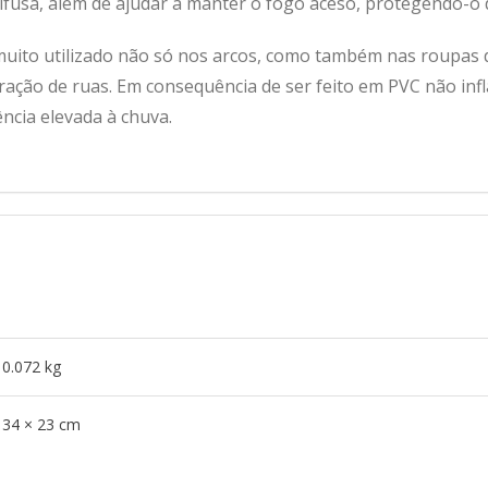
difusa, além de ajudar a manter o fogo aceso, protegendo-o 
é muito utilizado não só nos arcos, como também nas roupas 
ação de ruas. Em consequência de ser feito em PVC não inf
ncia elevada à chuva.
0.072 kg
34 × 23 cm