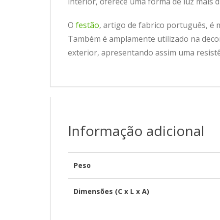
interior, oferece uma forma de luz mais 
O
festão
, artigo de fabrico português, 
Também é amplamente utilizado na decor
exterior, apresentando assim uma resistê
Informação adicional
Peso
Dimensões (C x L x A)