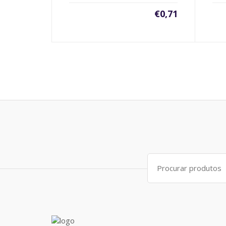
€
0,71
Search
for: