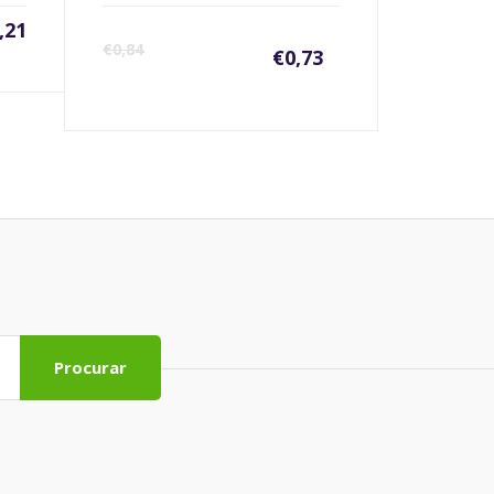
,21
€
0,84
€
0,73
Procurar