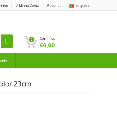
rinho
A Minha Conta
Revenda
Português
▼
Carrinho:
0
€
0,00
veis
color 23cm