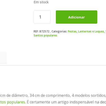
Em stock
Quantidade
Adicionar
de
Lanterna
de
REF:
B72572
Categorias:
Festas
,
Lanternas e Leques
,
Papel
Santos populares
multicolor
23cm
cm de diâmetro, 34 cm de comprimento, 4 modelos sortidos, 
ntos populares
. É certamente um artigo indispensável na de