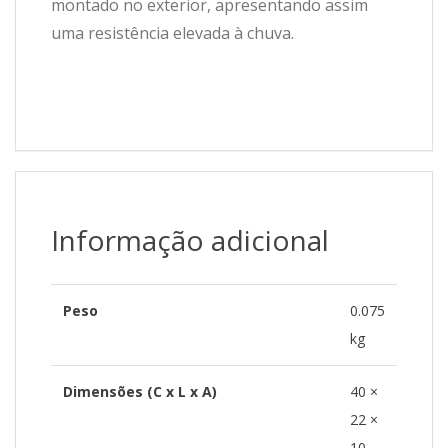
montado no exterior, apresentando assim
uma resistência elevada à chuva.
Informação adicional
Peso
0.075
kg
Dimensões (C x L x A)
40 ×
22 ×
10