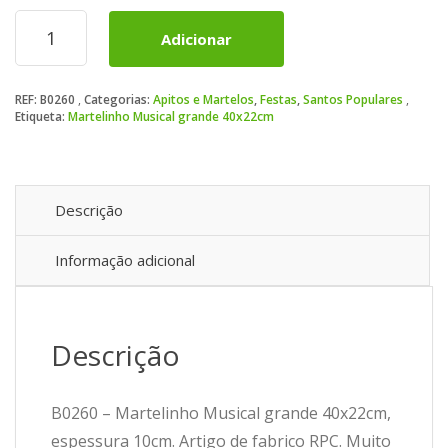
Quantidade
Adicionar
de
Martelinho
Musical
REF:
B0260
Categorias:
Apitos e Martelos
,
Festas
,
Santos Populares
grande
Etiqueta:
Martelinho Musical grande 40x22cm
40x22cm
Descrição
Informação adicional
Descrição
B0260 – Martelinho Musical grande 40x22cm,
espessura 10cm. Artigo de fabrico RPC. Muito