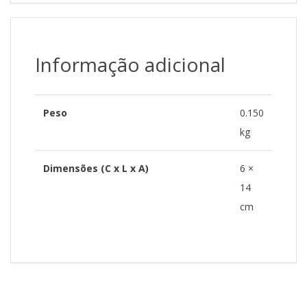
Informação adicional
Peso
0.150
kg
Dimensões (C x L x A)
6 ×
14
cm