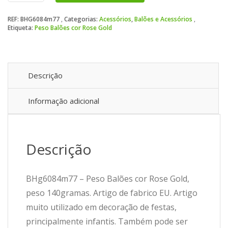
Balões
REF:
BHG6084m77
Categorias:
Acessórios
,
Balões e Acessórios
cor
Etiqueta:
Peso Balões cor Rose Gold
Rose
Gold
Descrição
Informação adicional
Descrição
BHg6084m77 – Peso Balões cor Rose Gold,
peso 140gramas. Artigo de fabrico EU. Artigo
muito utilizado em decoração de festas,
principalmente infantis. Também pode ser