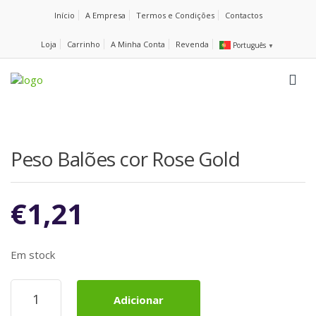
Início
A Empresa
Termos e Condições
Contactos
Loja
Carrinho
A Minha Conta
Revenda
Português
▼
Peso Balões cor Rose Gold
€
1,21
Em stock
Quantidade
Adicionar
de
Peso