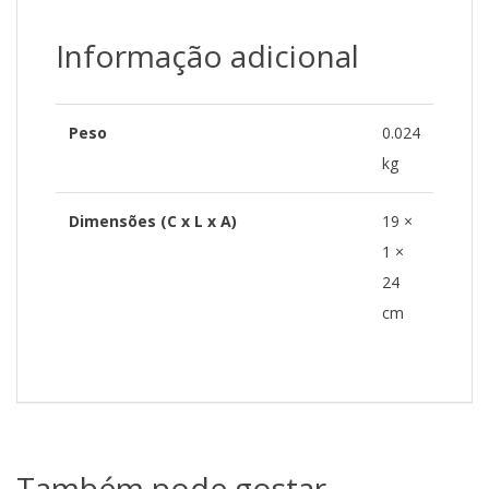
Informação adicional
Peso
0.024
kg
Dimensões (C x L x A)
19 ×
1 ×
24
cm
Também pode gostar…