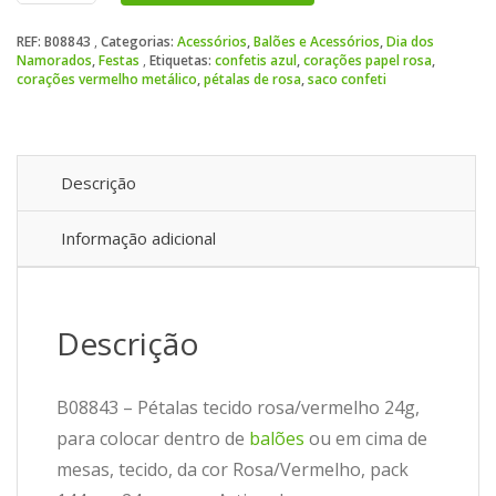
tecido
REF:
B08843
Categorias:
Acessórios
,
Balões e Acessórios
,
Dia dos
rosa/vermelho
Namorados
,
Festas
Etiquetas:
confetis azul
,
corações papel rosa
,
24g
corações vermelho metálico
,
pétalas de rosa
,
saco confeti
Descrição
Informação adicional
Descrição
B08843 – Pétalas tecido rosa/vermelho 24g,
para colocar dentro de
balões
ou em cima de
mesas, tecido, da cor Rosa/Vermelho, pack