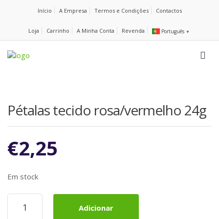
Início
A Empresa
Termos e Condições
Contactos
Loja
Carrinho
A Minha Conta
Revenda
Português
▼
Pétalas tecido rosa/vermelho 24g
€
2,25
Em stock
Quantidade
Adicionar
de
Pétalas