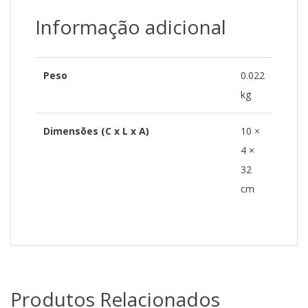
Informação adicional
Peso
0.022
kg
Dimensões (C x L x A)
10 ×
4 ×
32
cm
Produtos Relacionados