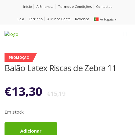
Início
A Empresa
Termos e Condições
Contactos
Loja
Carrinho
A Minha Conta
Revenda
Português
▼
PROMOÇÃO
Balão Latex Riscas de Zebra 11
€
13,30
€
15,19
Em stock
Adicionar