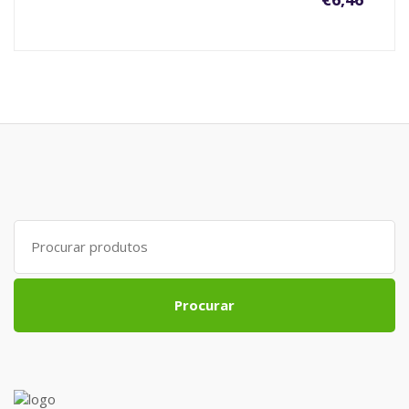
Search
for:
Procurar