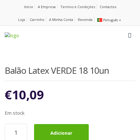
Início
A Empresa
Termos e Condições
Contactos
Loja
Carrinho
A Minha Conta
Revenda
Português
▼
Balão Latex VERDE 18 10un
€
10,09
Em stock
Quantidade
Adicionar
de
Balão