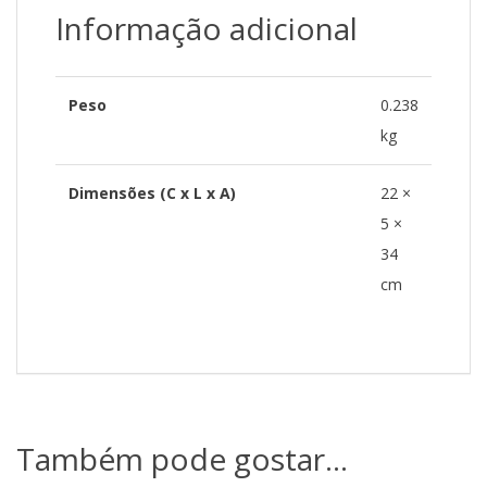
Informação adicional
Peso
0.238
kg
Dimensões (C x L x A)
22 ×
5 ×
34
cm
Também pode gostar…