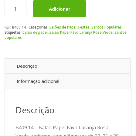
Quantidade
Adicionar
de
Balão
Papel
REF:
B409.14
Categorias:
Balões de Papel
,
Festas
,
Santos Populares
Favo
Etiquetas:
balão de papel
,
Balão Papel Favo Laranja Rosa Verde
,
Santos
Laranja
populares
Rosa
Verde
Descrição
Informação adicional
Descrição
B409.14 – Balão Papel Favo Laranja Rosa
Verde, redondo, com diâmetros de 20, 25 e 30