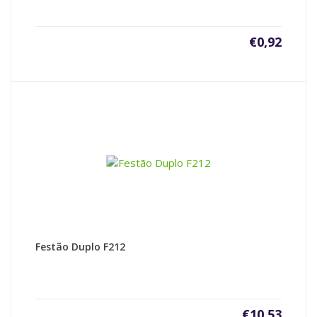
€
0,92
Festão Duplo F212
€
10,53