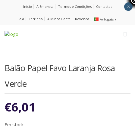
×
Início
A Empresa
Termos e Condições
Contactos
Loja
Carrinho
A Minha Conta
Revenda
Português
▼
Balão Papel Favo Laranja Rosa
Verde
€
6,01
Em stock