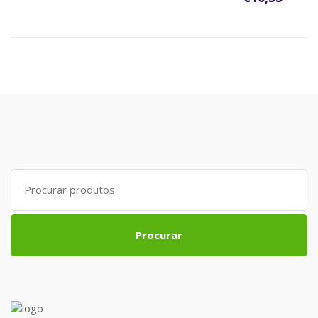
Search
for:
Procurar