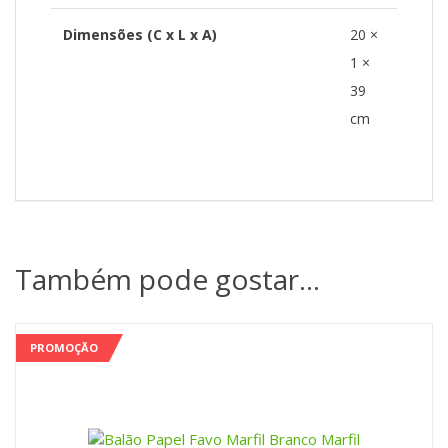
Dimensões (C x L x A)
20 ×
1 ×
39
cm
Também pode gostar…
PROMOÇÃO