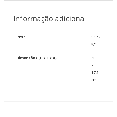
Informação adicional
Peso
0.057
kg
Dimensões (C x L x A)
300
×
17.5
cm