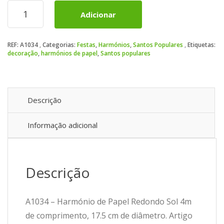
Quantidade
Adicionar
de
Harmónio
de
REF:
A1034
Categorias:
Festas
,
Harmónios
,
Santos Populares
Etiquetas:
Papel
decoração
,
harmónios de papel
,
Santos populares
Redondo
Sol
4m
Descrição
Informação adicional
Descrição
A1034 – Harmónio de Papel Redondo Sol 4m
de comprimento, 17.5 cm de diâmetro. Artigo