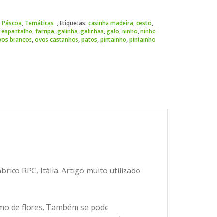
,
Páscoa
,
Temáticas
Etiquetas:
casinha madeira
,
cesto
,
,
espantalho
,
farripa
,
galinha
,
galinhas
,
galo
,
ninho
,
ninho
vos brancos
,
ovos castanhos
,
patos
,
pintainho
,
pintainho
brico RPC, Itália. Artigo muito utilizado
amo de flores. Também se pode