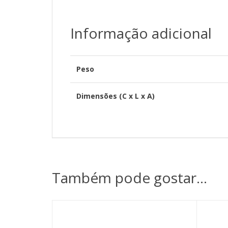
Informação adicional
Peso
Dimensões (C x L x A)
Também pode gostar…