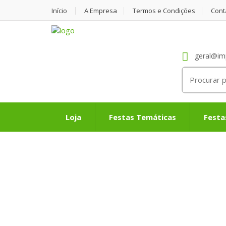
Início
A Empresa
Termos e Condições
Cont
geral@im
Search
for:
Loja
Festas Temáticas
Festa