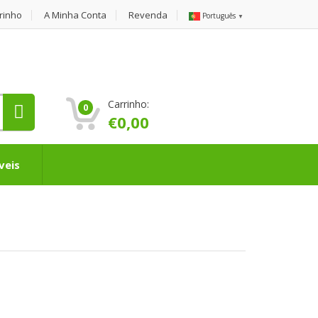
rinho
A Minha Conta
Revenda
Português
▼
Carrinho:
0
€
0,00
veis