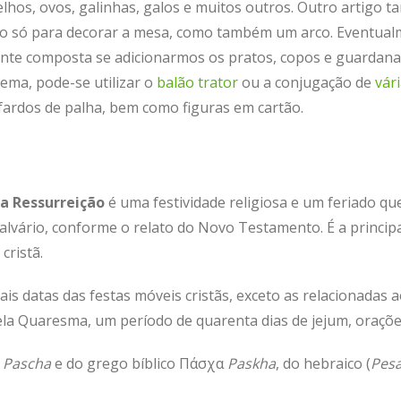
elhos, ovos, galinhas, galos e muitos outros. Outro artigo t
ão só para decorar a mesa, como também um arco. Eventual
mente composta se adicionarmos os pratos, copos e guardana
ma, pode-se utilizar o
balão trator
ou a conjugação de
vár
fardos de palha, bem como figuras em cartão.
a Ressurreição
é uma festividade religiosa e um feriado que
Calvário, conforme o relato do Novo Testamento. É a principa
cristã.
is datas das festas móveis cristãs, exceto as relacionadas
pela Quaresma, um período de quarenta dias de jejum, oraçõe
m
Pascha
e do grego bíblico
Πάσχα
Paskha
, do hebraico (
Pes