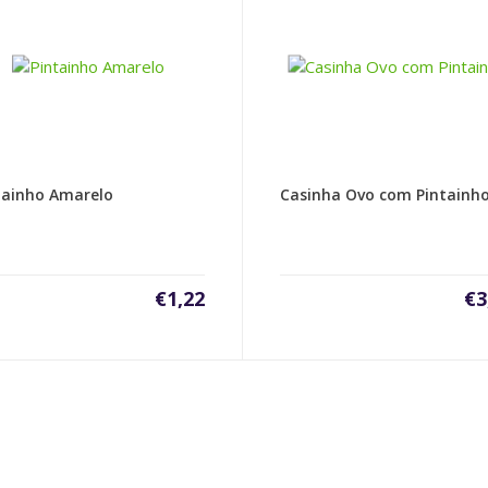
tainho Amarelo
Casinha Ovo com Pintainh
€
1,22
€
3