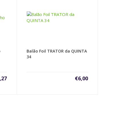
o
Balão Foil TRATOR da QUINTA
34
,27
€
6,00