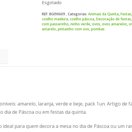
Esgotado
REF:
BGI90609
Categorias:
Animais da Quinta
,
Festas
coelho madeira
,
coelho páscoa
,
Decoração de festas
com passarinho
,
ninho verde
,
ovos
,
ovos amarelos
,
o
amarelo
,
pintainho com ovo
,
pombas
níveis: amarelo, laranja, verde e beje, pack 1un. Artigo de fa
o dia de Páscoa ou em festas da quinta.
ão ideal para quem decora a mesa no dia de Páscoa ou um r