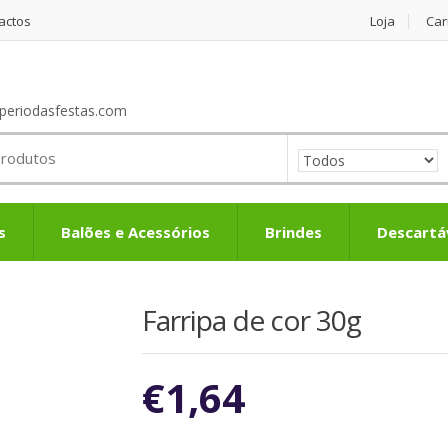
actos
Loja
Car
periodasfestas.com
s
Balões e Acessórios
Brindes
Descartá
Farripa de cor 30g
€
1,64