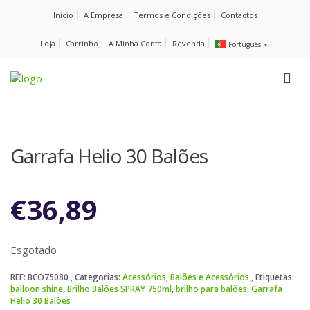
Início
A Empresa
Termos e Condições
Contactos
Loja
Carrinho
A Minha Conta
Revenda
Português
▼
Garrafa Helio 30 Balões
€
36,89
Esgotado
REF:
BCO75080
Categorias:
Acessórios
,
Balões e Acessórios
Etiquetas:
balloon shine
,
Brilho Balões SPRAY 750ml
,
brilho para balões
,
Garrafa
Helio 30 Balões