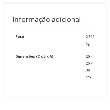
Informação adicional
Peso
2.815
kg
Dimensões (C x L x A)
20 ×
20 ×
38
cm