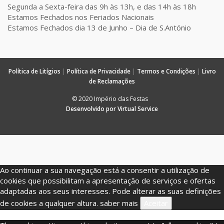
Segunda a Sexta-feira das 9h às 13h, e das 14h às 18h
Estamos Fechados nos Feriados Nacionais
Estamos Fechados dia 13 de Junho – Dia de S.António
Política de Litígios
|
Política de Privacidade
|
Termos e Condições
|
Livro
de Reclamações
© 2020 Império das Festas
Desenvolvido por Virtual Service
Ao continuar a sua navegação está a consentir a utilização de
cookies que possibilitam a apresentação de serviços e ofertas
adaptadas aos seus interesses. Pode alterar as suas definições
de cookies a qualquer altura.
saber mais
Aceitar