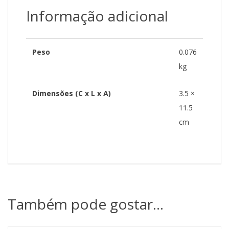
Informação adicional
Peso
0.076
kg
Dimensões (C x L x A)
3.5 ×
11.5
cm
Também pode gostar…