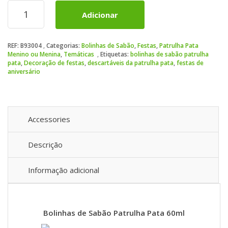
Quantidade
Adicionar
de
Bolinhas
de
REF:
B93004
Categorias:
Bolinhas de Sabão
,
Festas
,
Patrulha Pata
Sabão
Menino ou Menina
,
Temáticas
Etiquetas:
bolinhas de sabão patrulha
Patrulha
pata
,
Decoração de festas
,
descartáveis da patrulha pata
,
festas de
Pata
aniversário
60ml
Accessories
Descrição
Informação adicional
Bolinhas de Sabão Patrulha Pata 60ml