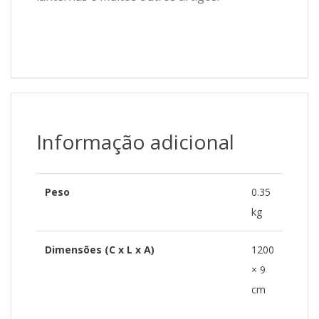
Informação adicional
Peso
0.35
kg
Dimensões (C x L x A)
1200
× 9
cm