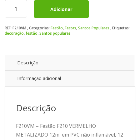
Quantidade
Adicionar
de
Festão
F210
REF:
F210VM
Categorias:
Festão
,
Festas
,
Santos Populares
Etiquetas:
VERMELHO
decoração
,
festão
,
Santos populares
METALIZADO
12m
Descrição
Informação adicional
Descrição
F210VM – Festão F210 VERMELHO
METALIZADO 12m, em PVC não inflamável, 12