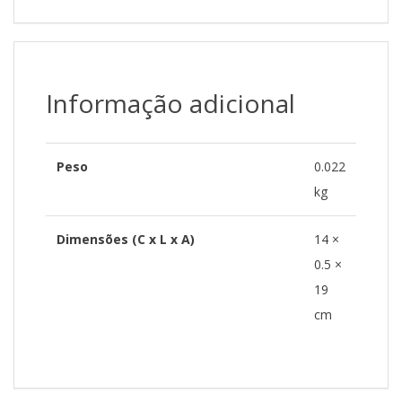
Informação adicional
Peso
0.022
kg
Dimensões (C x L x A)
14 ×
0.5 ×
19
cm