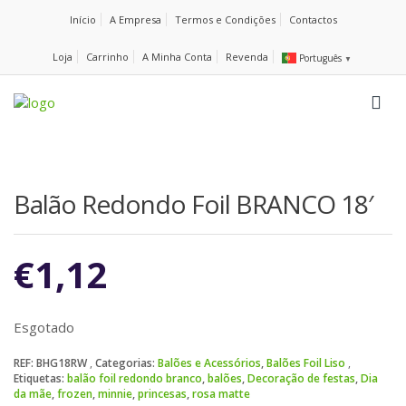
Início
A Empresa
Termos e Condições
Contactos
Loja
Carrinho
A Minha Conta
Revenda
Português
▼
Balão Redondo Foil BRANCO 18′
€
1,12
Esgotado
REF:
BHG18RW
Categorias:
Balões e Acessórios
,
Balões Foil Liso
Etiquetas:
balão foil redondo branco
,
balões
,
Decoração de festas
,
Dia
da mãe
,
frozen
,
minnie
,
princesas
,
rosa matte