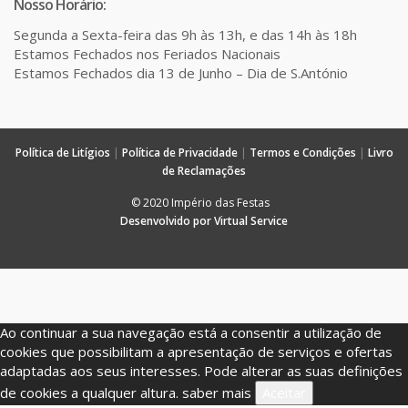
Nosso Horário:
Segunda a Sexta-feira das 9h às 13h, e das 14h às 18h
Estamos Fechados nos Feriados Nacionais
Estamos Fechados dia 13 de Junho – Dia de S.António
Política de Litígios
|
Política de Privacidade
|
Termos e Condições
|
Livro
de Reclamações
© 2020 Império das Festas
Desenvolvido por Virtual Service
Ao continuar a sua navegação está a consentir a utilização de
cookies que possibilitam a apresentação de serviços e ofertas
adaptadas aos seus interesses. Pode alterar as suas definições
de cookies a qualquer altura.
saber mais
Aceitar